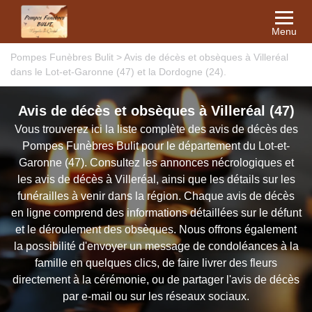
Menu
Pompes Funèbres Bulit
>
Avis de décès et obsèques à Villeréal
dans le Lot-et-Garonne (47) et la Dordogne (24).
Avis de décès et obsèques à Villeréal (47)
Vous trouverez ici la liste complète des avis de décès des
Pompes Funèbres Bulit pour le département du Lot-et-
Garonne (47). Consultez les annonces nécrologiques et
les avis de décès à Villeréal, ainsi que les détails sur les
funérailles à venir dans la région. Chaque avis de décès
en ligne comprend des informations détaillées sur le défunt
et le déroulement des obsèques. Nous offrons également
la possibilité d'envoyer un message de condoléances à la
famille en quelques clics, de faire livrer des fleurs
directement à la cérémonie, ou de partager l'avis de décès
par e-mail ou sur les réseaux sociaux.