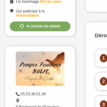
Un hommage
fort de sens
Qui participe à la
reforestation
PLANTER UN ARBRE
Déro
1
2
05.53.36.01.36
3
8 Boulevard de Plaisance