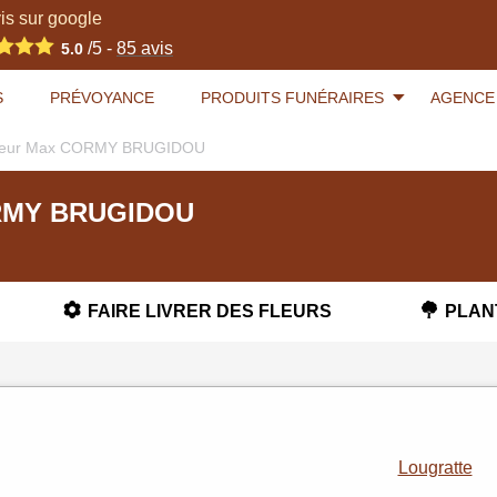
is sur google
/5 -
85
avis
5.0
S
PRÉVOYANCE
PRODUITS FUNÉRAIRES
AGENCE
nsieur Max CORMY BRUGIDOU
ORMY BRUGIDOU
FAIRE LIVRER DES FLEURS
PLAN
Lougratte