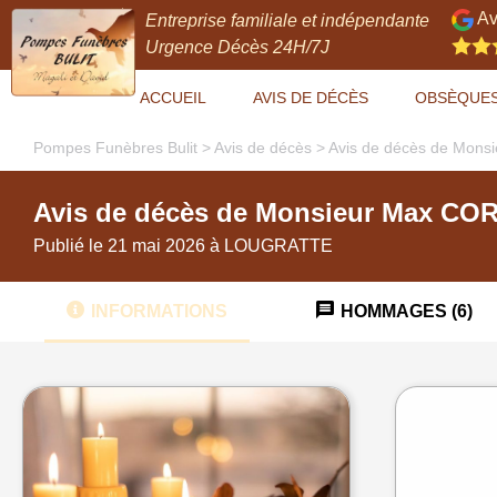
Av
Entreprise familiale et indépendante
Urgence Décès 24H/7J
ACCUEIL
AVIS DE DÉCÈS
OBSÈQUE
Pompes Funèbres Bulit
>
Avis de décès
>
Avis de décès de Mo
Avis de décès de Monsieur Max C
Publié le 21 mai 2026 à LOUGRATTE
INFORMATIONS
HOMMAGES (6)