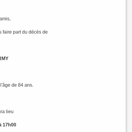
 amis,
 faire part du décès de
ORMY
 l'âge de 84 ans.
ra lieu
à 17h00