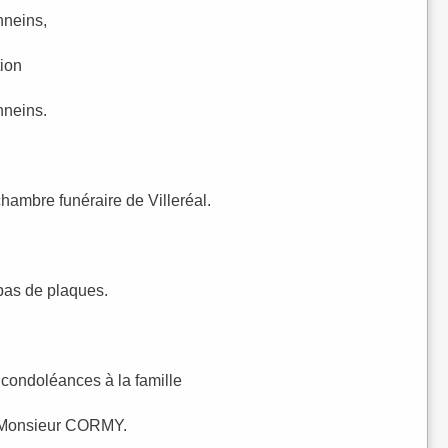
nneins,
tion
nneins.
hambre funéraire de Villeréal.
 pas de plaques.
condoléances à la famille
e Monsieur CORMY.