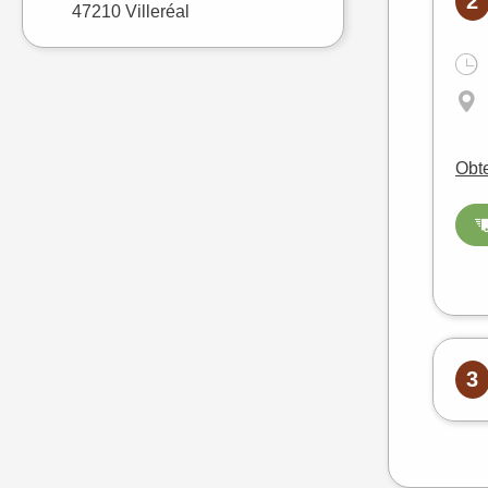
2
47210 Villeréal
Obte
3