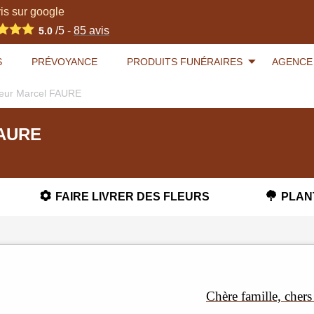
is sur google
/5 -
85
avis
5.0
S
PRÉVOYANCE
PRODUITS FUNÉRAIRES
AGENCE
ieur Marcel FAURE
FAURE
FAIRE LIVRER DES FLEURS
PLAN
Chère famille, chers