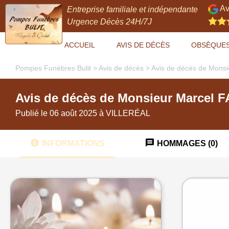
Av
Entreprise familiale et indépendante
Urgence Décès 24H/7J
ACCUEIL
AVIS DE DÉCÈS
OBSÈQUE
Pompes Funèbres Bulit
>
Avis de décès
>
Avis de décès de Mons
Avis de décès de Monsieur Marcel 
Publié le 06 août 2025 à VILLERÉAL
INFORMATIONS
HOMMAGES (0)